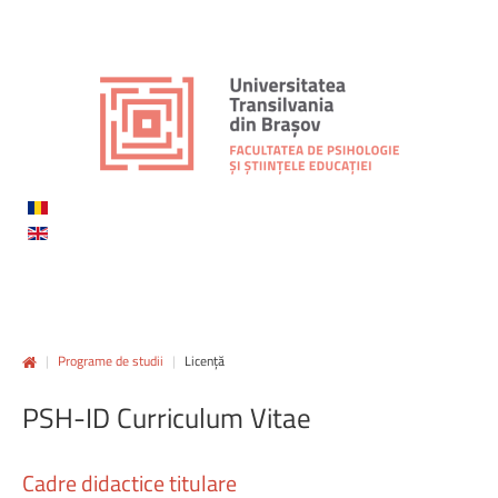
|
Programe de studii
|
Licență
PSH-ID
Curriculum
Vitae
Cadre
didactice
titulare