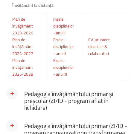
Învățământ la distanță
Plan de
Fișele
învățământ
disciplinelor
2023-2026
- anul I
Plan de
Fișele
CV-uri cadre
învățământ
disciplinelor
didactice &
2024-2027
- anul II
colaboratori
Plan de
Fișele
învățământ
disciplinelor
2025-2028
- anul III
Pedagogia învățământului primar și
preșcolar (ZI/ID - program aflat în
lichidare)
Pedagogia învățământului primar (ZI/ID -
program reorganizat prin transformarea