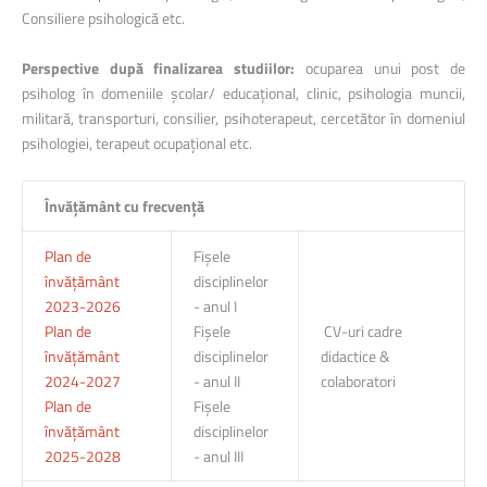
Consiliere psihologică etc.
Perspective după finalizarea studiilor:
ocuparea unui post de
psiholog în domeniile școlar/ educațional, clinic, psihologia muncii,
militară, transporturi, consilier, psihoterapeut, cercetător în domeniul
psihologiei, terapeut ocupațional etc.
Învățământ cu frecvență
Plan de
Fișele
învățământ
disciplinelor
2023-2026
- anul I
Plan de
Fișele
CV-uri cadre
învățământ
disciplinelor
didactice &
2024-2027
- anul II
colaboratori
Plan de
Fișele
învățământ
disciplinelor
2025-2028
- anul III