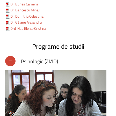
Dr. Bunea Camelia
Dr. Dăncescu Mihail
Dr. Dumitriu Celestina
Dr. Găianu Alexandru
Drd. Nae Elena-Cristina
Programe
de
studii
Psihologie (ZI/ID)