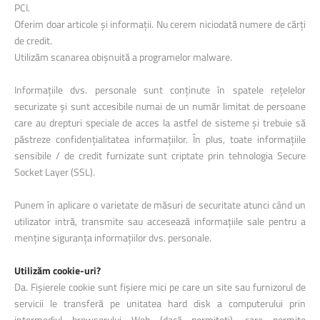
PCI.
Oferim doar articole și informații. Nu cerem niciodată numere de cărți
de credit.
Utilizăm scanarea obișnuită a programelor malware.
Informațiile dvs. personale sunt conținute în spatele rețelelor
securizate și sunt accesibile numai de un număr limitat de persoane
care au drepturi speciale de acces la astfel de sisteme și trebuie să
păstreze confidențialitatea informațiilor. În plus, toate informațiile
sensibile / de credit furnizate sunt criptate prin tehnologia Secure
Socket Layer (SSL).
Punem în aplicare o varietate de măsuri de securitate atunci când un
utilizator intră, transmite sau accesează informațiile sale pentru a
menține siguranța informațiilor dvs. personale.
Utilizăm cookie-uri?
Da. Fișierele cookie sunt fișiere mici pe care un site sau furnizorul de
servicii le transferă pe unitatea hard disk a computerului prin
intermediul browserului Web (dacă permiteți), care permite