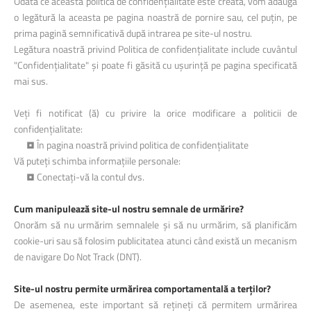
Odată ce această politică de confidențialitate este creată, vom adăuga
o legătură la aceasta pe pagina noastră de pornire sau, cel puțin, pe
prima pagină semnificativă după intrarea pe site-ul nostru.
Legătura noastră privind Politica de confidențialitate include cuvântul
"Confidențialitate" și poate fi găsită cu ușurință pe pagina specificată
mai sus.
Veți fi notificat (ă) cu privire la orice modificare a politicii de
confidențialitate:
• În pagina noastră privind politica de confidențialitate
Vă puteți schimba informațiile personale:
• Conectați-vă la contul dvs.
Cum manipulează site-ul nostru semnale de urmărire?
Onorăm să nu urmărim semnalele și să nu urmărim, să planificăm
cookie-uri sau să folosim publicitatea atunci când există un mecanism
de navigare Do Not Track (DNT).
Site-ul nostru permite urmărirea comportamentală a terților?
De asemenea, este important să rețineți că permitem urmărirea