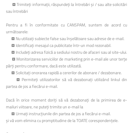
• Trimiteți informații, răspundeți la întrebări și / sau alte solicitări
sau întrebări
Pentru a fi în conformitate cu CANSPAM, suntem de acord cu
următoarele:
• Nu utilizați subiecte false sau înșelătoare sau adrese de e-mail.
• Identificați mesajul ca publicitate într-un mod rezonabil.
• Includeți adresa fizică a sediului nostru de afaceri sau al site-ului.
• Monitorizarea serviciilor de marketing prin e-mail ale unor terțe
părți pentru conformare, dacă este utilizată.
• Solicitați onorarea rapidă a cererilor de abonare / dezabonare.
• Permiteți utilizatorilor să vă dezabonați utilizând linkul din
partea de jos a fiecărui e-mail.
Dacă în orice moment doriți să vă dezabonați de la primirea de e-
mailuri viitoare, ne puteți trimite un e-mail la
• Urmați instrucțiunile din partea de jos a fiecărui e-mail.
și vă vom elimina cu promptitudine de la TOATE corespondențele.