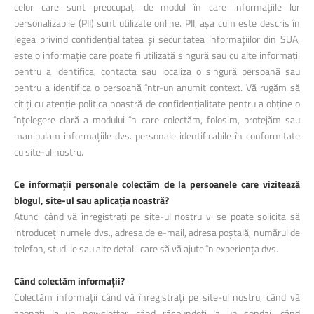
celor care sunt preocupați de modul în care informațiile lor
personalizabile (PII) sunt utilizate online. PII, așa cum este descris în
legea privind confidențialitatea și securitatea informațiilor din SUA,
este o informație care poate fi utilizată singură sau cu alte informații
pentru a identifica, contacta sau localiza o singură persoană sau
pentru a identifica o persoană într-un anumit context. Vă rugăm să
citiți cu atenție politica noastră de confidențialitate pentru a obține o
înțelegere clară a modului în care colectăm, folosim, protejăm sau
manipulam informațiile dvs. personale identificabile în conformitate
cu site-ul nostru.
Ce informații personale colectăm de la persoanele care vizitează
blogul, site-ul sau aplicația noastră?
Atunci când vă înregistrați pe site-ul nostru vi se poate solicita să
introduceți numele dvs., adresa de e-mail, adresa poștală, numărul de
telefon, studiile sau alte detalii care să vă ajute în experiența dvs.
Când colectăm informații?
Colectăm informații când vă înregistrați pe site-ul nostru, când vă
abonați la un newsletter, când răspundeți la un sondaj, când