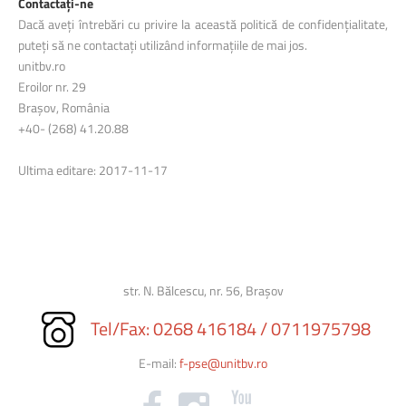
Contactați-ne
Dacă aveți întrebări cu privire la această politică de confidențialitate,
puteți să ne contactați utilizând informațiile de mai jos.
unitbv.ro
Eroilor nr. 29
Brașov, România
+40- (268) 41.20.88
Ultima editare: 2017-11-17
str. N. Bălcescu, nr. 56, Brașov
Tel/Fax: 0268 416184
/ 0711975798
E-mail:
f-pse@unitbv.ro