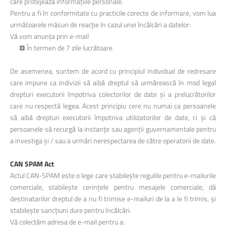
care protejează informațiile personale.
Pentru a fi în conformitate cu practicile corecte de informare, vom lua
următoarele măsuri de reacție în cazul unei încălcări a datelor:
Vă vom anunța prin e-mail
• În termen de 7 zile lucrătoare
De asemenea, suntem de acord cu principiul individual de redresare
care impune ca indivizii să aibă dreptul să urmărească în mod legal
drepturi executorii împotriva colectorilor de date și a prelucrătorilor
care nu respectă legea. Acest principiu cere nu numai ca persoanele
să aibă drepturi executorii împotriva utilizatorilor de date, ci și că
persoanele să recurgă la instanțe sau agenții guvernamentale pentru
a investiga și / sau a urmări nerespectarea de către operatorii de date.
CAN SPAM Act
Actul CAN-SPAM este o lege care stabilește regulile pentru e-mailurile
comerciale, stabilește cerințele pentru mesajele comerciale, dă
destinatarilor dreptul de a nu fi trimise e-mailuri de la a le fi trimis, și
stabilește sancțiuni dure pentru încălcări.
Vă colectăm adresa de e-mail pentru a: