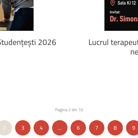
Studențești
2026
Lucrul
terapeut
ne
Pagina 2 din 10
2
3
4
...
6
7
8
9