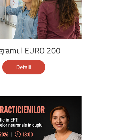
a
2026
 ora: 10:30,
a ...
gramul
EURO
200
Detalii