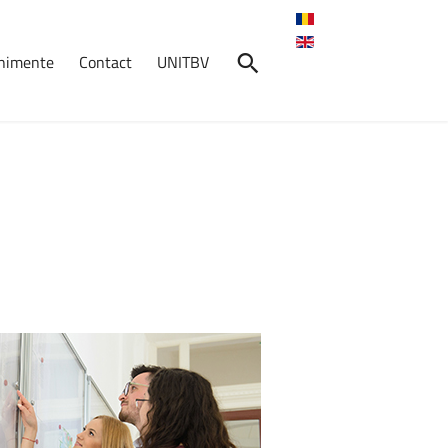
enimente
Contact
UNITBV
026
–
de
studii
impurie,
forma
ânt
cu
susținut
de
omania
, ora 14:00,
a KP6)
ersității