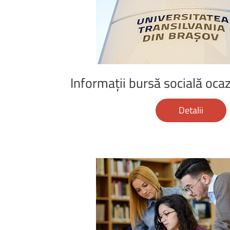
www.unitbv.ro
Informații
bursă
socială
ocaz
Detalii