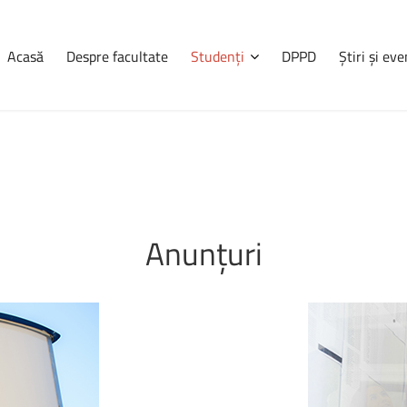
Acasă
Despre facultate
Studenți
DPPD
Știri și ev
Navigare
Știri
și
evenimente
Admitere
2
Consultă orarul
Programul
Educație
t
Programarea examenelor
Anunțuri
de
învățăm
Erasmus
frecvență
Practică
Workshop
Siemens
R
Burse
11 mai 2026
Cazări
(corp K, sal
Anunțuri
Crosul
Univ