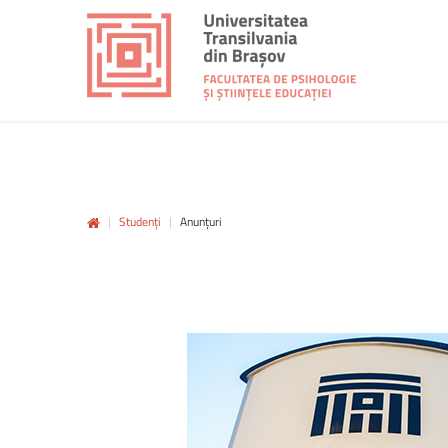
|
Studenți
|
Anunțuri
unitbv.ro
Accesează pagina dedicată studenților,
pe www.unitbv.ro. Vei găsi informații
complete privind mobilitățile, practica,
informații administrative și
evenimentele care se desfășoară în
universitate.