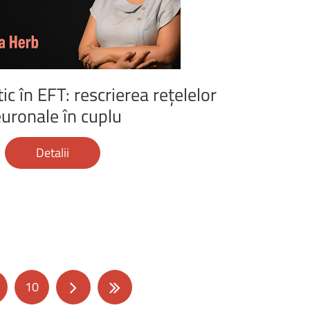
ic
în
EFT:
rescrierea
rețelelor
uronale
în
cuplu
Detalii
10