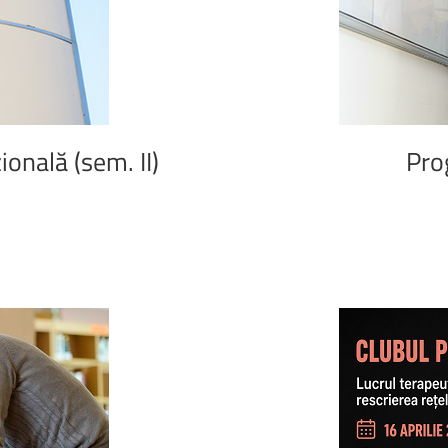
Biblioteca Universității
Transilvani
7 mai 2026,
Start: Cantin
ională
(sem.
II)
Pro