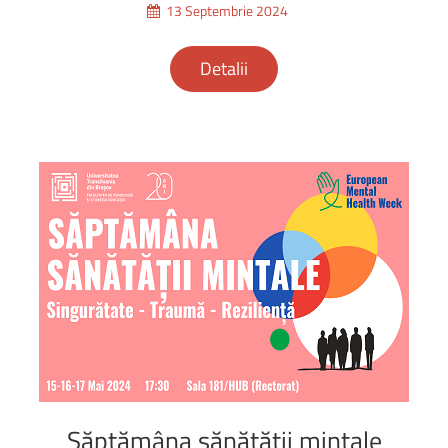
13 Septembrie 2024
Detalii
Săptămâna
sănătății
mintale