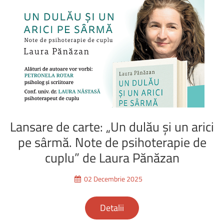
Lansare
de
carte:
„Un
dulău
și
un
arici
pe
sârmă.
Note
de
psihoterapie
de
cuplu”
de
Laura
Pănăzan
02 Decembrie 2025
Detalii