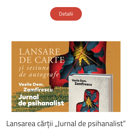
Detalii
Lansarea
cărții
„Jurnal
de
psihanalist”