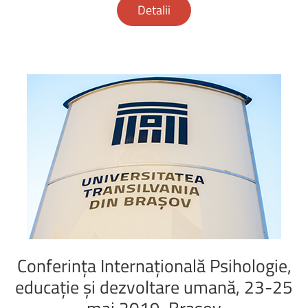
Detalii
Conferinţa
Internaţională
Psihologie,
educaţie
şi
dezvoltare
umană,
23-25